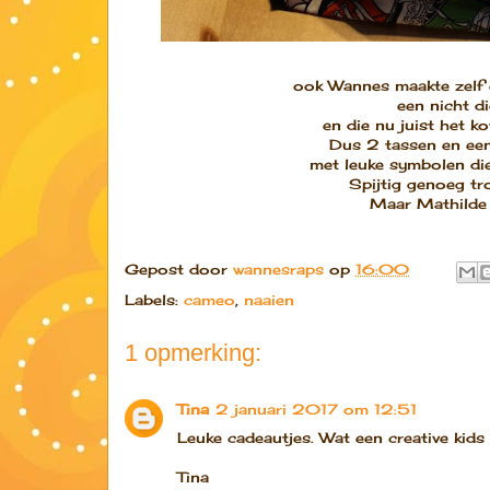
ook Wannes maakte zelf 
een nicht di
en die nu juist het k
Dus 2 tassen en een
met leuke symbolen die
Spijtig genoeg tr
Maar Mathilde w
Gepost door
wannesraps
op
16:00
Labels:
cameo
,
naaien
1 opmerking:
Tina
2 januari 2017 om 12:51
Leuke cadeautjes. Wat een creative kids 
Tina