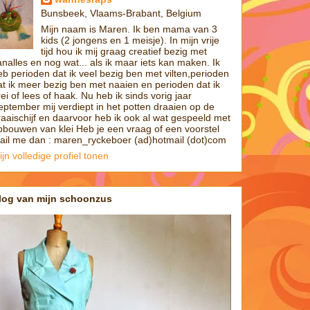
Bunsbeek, Vlaams-Brabant, Belgium
Mijn naam is Maren. Ik ben mama van 3
kids (2 jongens en 1 meisje). In mijn vrije
tijd hou ik mij graag creatief bezig met
analles en nog wat... als ik maar iets kan maken. Ik
eb perioden dat ik veel bezig ben met vilten,perioden
at ik meer bezig ben met naaien en perioden dat ik
rei of lees of haak. Nu heb ik sinds vorig jaar
eptember mij verdiept in het potten draaien op de
raaischijf en daarvoor heb ik ook al wat gespeeld met
pbouwen van klei Heb je een vraag of een voorstel
ail me dan : maren_ryckeboer (ad)hotmail (dot)com
ijn volledige profiel tonen
log van mijn schoonzus