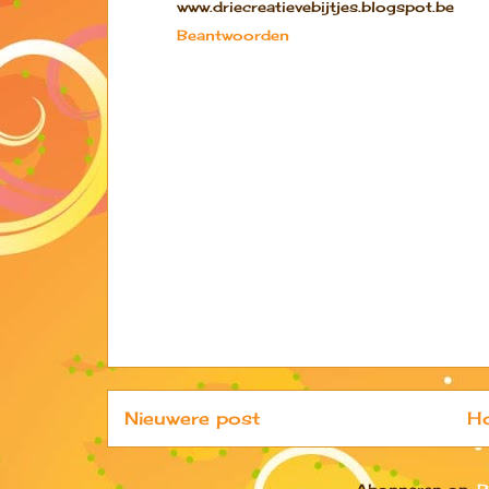
www.driecreatievebijtjes.blogspot.be
Beantwoorden
Nieuwere post
H
Abonneren op:
R