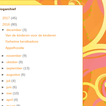
logarchief
►
2017
(45)
▼
2016
(80)
▼
december
(3)
Van de kinderen voor de kinderen
Geheime kerstkadoos
Appelhoodie
►
november
(9)
►
oktober
(8)
►
september
(13)
►
augustus
(6)
►
juli
(4)
►
juni
(6)
►
mei
(10)
►
april
(4)
►
maart
(8)