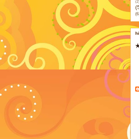
(2
(
(6
h