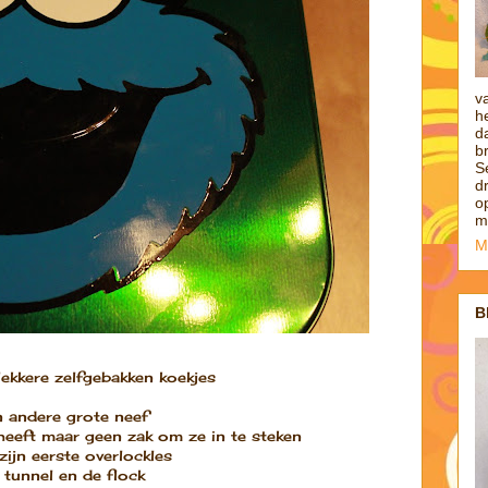
v
h
d
b
S
d
o
m
M
B
lekkere zelfgebakken koekjes
n andere grote neef
eeft maar geen zak om ze in te steken
zijn eerste overlockles
 tunnel en de flock