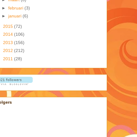
►
februari
(3)
►
januari
(6)
►
2015
(72)
►
2014
(106)
►
2013
(156)
►
2012
(212)
►
2011
(28)
olgers