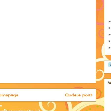
V
omepage
Oudere post
eacties posten (Atom)