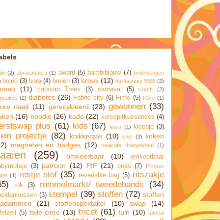
abels
award
(5)
bambiblauw
(7)
ijn
(2)
abracadabra
(1)
bedenkingen
broek
(12)
boleo
(3)
bora
(4)
breien
(3)
)
burda easy 9565
(2)
ameo
(11)
caravan Trees
(3)
carnaval
(5)
clutch
(2)
diabetes
(26)
Fabric city
(6)
Fimo
(5)
pcakes
(2)
Flore
(1)
gewonnen
(33)
lore naait
(11)
gerecykleerd
(23)
aken
(16)
hoodie
(26)
kado
(22)
kersepitkussentjes
(4)
erstswap plus
(61)
kids
(67)
kleedje
(3)
klara
(1)
lein projectje
(82)
knikkerzak
(10)
koken
knip
(2)
12)
magneten en badges
(12)
naaicafe Hoegaarden
(1)
aaien
(259)
omkeerbaar
(10)
omkeerbaar
patroon
(12)
PIF
(21)
abymutsje
(3)
poes
(7)
Prinses
restje stof
(35)
ritszakje
reverisble bag
(5)
rte
(1)
65)
rommelmarkt/ tweedehands
(34)
rok
(3)
stempel
(39)
stoffen
(72)
stoffen
peldenkussen
(3)
adammen
(21)
stoffenspektakel
(10)
swap
(14)
tricot
(61)
toile ciree
(13)
tuin
(10)
felzeil
(5)
tutorial