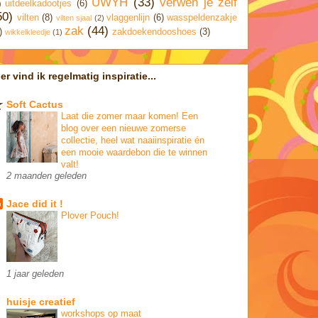
UWYH
(33)
verwen je zelf
uitdeelkadootjes
(6)
)
50)
vilten
(8)
vlaggenlijn
(6)
wasspeldenzakje
vilten sjaal
(2)
zak
(44)
)
zakdoekendooshoes
(3)
wikkelkleedje
(1)
ier vind ik regelmatig inspiratie...
Soft Cactus
Laat die zomer maar komen! Een
blog over een nieuwe zomerse
collectie, heel wat naaiinspiratie én
een mooie waardebon die te winnen
valt!
2 maanden geleden
Jace did it !
Plover Pouch!
1 jaar geleden
huisje creatief
workshops op maat