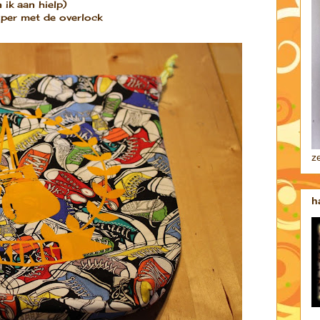
 ik aan hielp)
uper met de overlock
z
h