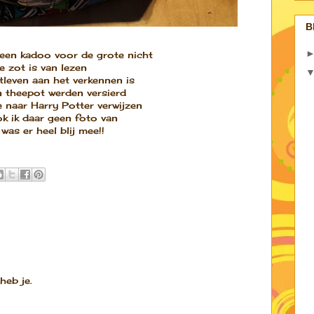
B
een kadoo voor de grote nicht
e zot is van lezen
otleven aan het verkennen is
 theepot werden versierd
 naar Harry Potter verwijzen
ok ik daar geen foto van
as er heel blij mee!!
heb je.