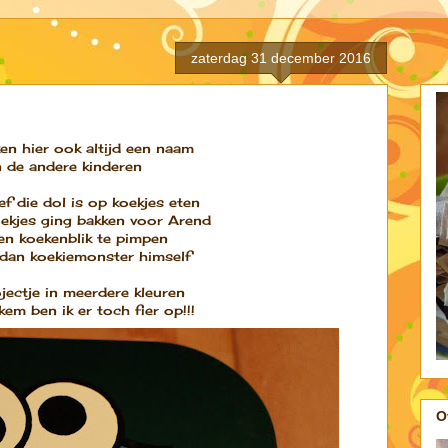
zaterdag 31 december 2016
ken hier ook altijd een naam
n de andere kinderen
ef die dol is op koekjes eten
oekjes ging bakken voor Arend
een koekenblik te pimpen
dan koekiemonster himself
ojectje in meerdere kleuren
kem ben ik er toch fier op!!!
O