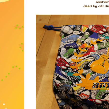
waaraan
deed hij dat s