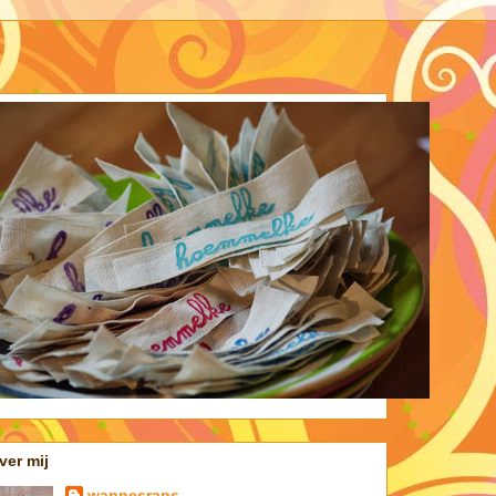
ver mij
wannesraps