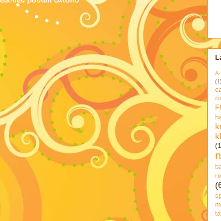
L
A-l
(1
c
cu
F
h
k
k
(
n
b
Ha
(
s
m
ta