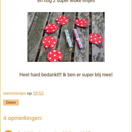
en nog 2 super leuke lintjes
Heel hard bedankt!!! Ik ben er super blij mee!
wannesraps
op
18:52
Delen
4 opmerkingen: